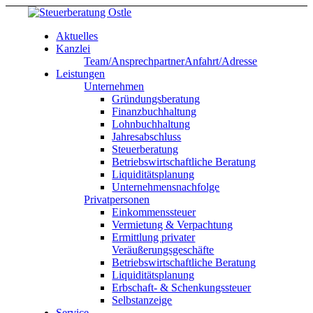
Aktuelles
Kanzlei
Team/Ansprechpartner
Anfahrt/Adresse
Leistungen
Unternehmen
Gründungsberatung
Finanzbuchhaltung
Lohnbuchhaltung
Jahresabschluss
Steuerberatung
Betriebswirtschaftliche Beratung
Liquiditätsplanung
Unternehmensnachfolge
Privatpersonen
Einkommenssteuer
Vermietung & Verpachtung
Ermittlung privater
Veräußerungsgeschäfte
Betriebswirtschaftliche Beratung
Liquiditätsplanung
Erbschaft- & Schenkungssteuer
Selbstanzeige
Service