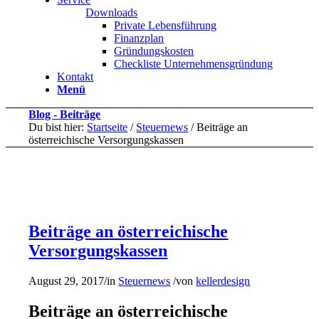
Downloads
Private Lebensführung
Finanzplan
Gründungskosten
Checkliste Unternehmensgründung
Kontakt
Menü
Blog - Beiträge
Du bist hier:
Startseite
/
Steuernews
/
Beiträge an
österreichische Versorgungskassen
Beiträge an österreichische
Versorgungskassen
August 29, 2017
/
in
Steuernews
/
von
kellerdesign
Beiträge an österreichische