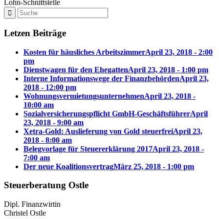
Lohn-Schnittstelle
Letzen Beiträge
Kosten für häusliches Arbeitszimmer
April 23, 2018 - 2:00
pm
Dienstwagen für den Ehegatten
April 23, 2018 - 1:00 pm
Interne Informationswege der Finanzbehörden
April 23,
2018 - 12:00 pm
Wohnungsvermietungsunternehmen
April 23, 2018 -
10:00 am
Sozialversicherungspflicht GmbH-Geschäftsführer
April
23, 2018 - 9:00 am
Xetra-Gold: Auslieferung von Gold steuerfrei
April 23,
2018 - 8:00 am
Belegvorlage für Steuererklärung 2017
April 23, 2018 -
7:00 am
Der neue Koalitionsvertrag
März 25, 2018 - 1:00 pm
Steuerberatung Ostle
Dipl. Finanzwirtin
Christel Ostle