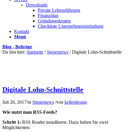
Downloads
Private Lebensführung
Finanzplan
Gründungskosten
Checkliste Unternehmensgründung
Kontakt
Menü
Blog - Beiträge
Du bist hier:
Startseite
/
Steuernews
/
Digitale Lohn-Schnittstelle
Digitale Lohn-Schnittstelle
Juli 26, 2017
/
in
Steuernews
/
von
kellerdesign
Wie nutzt man RSS-Feeds?
Schritt 1:
RSS Reader installieren. Dazu haben Sie zwei
Möglichkeiten: