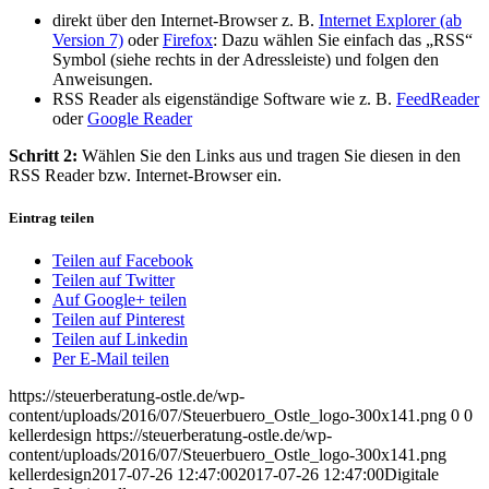
direkt über den Internet-Browser z. B.
Internet Explorer (ab
Version 7)
oder
Firefox
: Dazu wählen Sie einfach das „RSS“
Symbol (siehe rechts in der Adressleiste) und folgen den
Anweisungen.
RSS Reader als eigenständige Software wie z. B.
FeedReader
oder
Google Reader
Schritt 2:
Wählen Sie den Links aus und tragen Sie diesen in den
RSS Reader bzw. Internet-Browser ein.
Eintrag teilen
Teilen auf Facebook
Teilen auf Twitter
Auf Google+ teilen
Teilen auf Pinterest
Teilen auf Linkedin
Per E-Mail teilen
https://steuerberatung-ostle.de/wp-
content/uploads/2016/07/Steuerbuero_Ostle_logo-300x141.png
0
0
kellerdesign
https://steuerberatung-ostle.de/wp-
content/uploads/2016/07/Steuerbuero_Ostle_logo-300x141.png
kellerdesign
2017-07-26 12:47:00
2017-07-26 12:47:00
Digitale