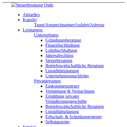
Aktuelles
Kanzlei
Team/Ansprechpartner
Anfahrt/Adresse
Leistungen
Unternehmen
Gründungsberatung
Finanzbuchhaltung
Lohnbuchhaltung
Jahresabschluss
Steuerberatung
Betriebswirtschaftliche Beratung
Liquiditätsplanung
Unternehmensnachfolge
Privatpersonen
Einkommenssteuer
Vermietung & Verpachtung
Ermittlung privater
Veräußerungsgeschäfte
Betriebswirtschaftliche Beratung
Liquiditätsplanung
Erbschaft- & Schenkungssteuer
Selbstanzeige
Service