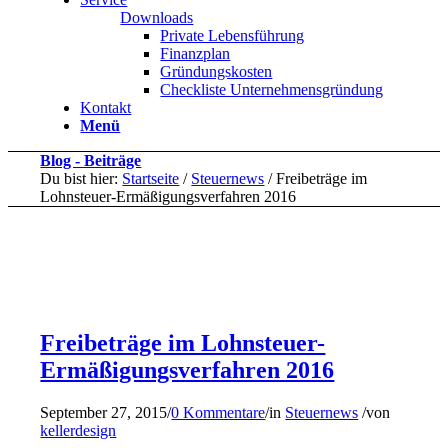
Downloads
Private Lebensführung
Finanzplan
Gründungskosten
Checkliste Unternehmensgründung
Kontakt
Menü
Blog - Beiträge
Du bist hier:
Startseite
/
Steuernews
/
Freibeträge im
Lohnsteuer-Ermäßigungsverfahren 2016
Freibeträge im Lohnsteuer-
Ermäßigungsverfahren 2016
September 27, 2015
/
0 Kommentare
/
in
Steuernews
/
von
kellerdesign