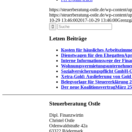
https://steuerberatung-ostle.de/wp-content
https://steuerberatung-ostle.de/wp-content
10-29 13:46:00
2017-10-29 13:46:00
Grenzg
Letzen Beiträge
Kosten für häusliches Arbeitszimm
Dienstwagen für den Ehegatten
Apr
Interne Informationswege der Fin
Wohnungsvermietungsunternehme
Sozialversicherungspflicht GmbH-G
Xetra-Gold: Auslieferung von Gold 
Belegvorlage für Steuererklärung 
Der neue Koalitionsvertrag
März 25
Steuerberatung Ostle
Dipl. Finanzwirtin
Christel Ostle
Odenwaldstraße 42a
63322 Rödermark