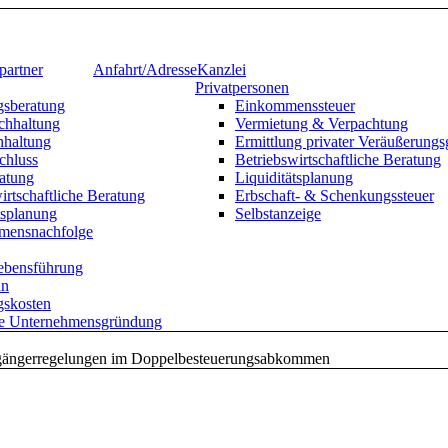
artner
Anfahrt/Adresse
Kanzlei
Privatpersonen
sberatung
Einkommenssteuer
chhaltung
Vermietung & Verpachtung
haltung
Ermittlung privater Veräußerungs
chluss
Betriebswirtschaftliche Beratung
ratung
Liquiditätsplanung
irtschaftliche Beratung
Erbschaft- & Schenkungssteuer
tsplanung
Selbstanzeige
mensnachfolge
Lebensführung
an
skosten
te Unternehmensgründung
ängerregelungen im Doppelbesteuerungsabkommen