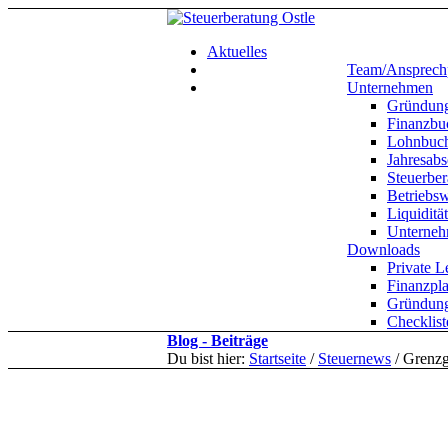
Aktuelles
Team/Ansprechp
Unternehmen
Gründung
Finanzbu
Lohnbuch
Jahresabs
Steuerbe
Betriebsw
Liquiditä
Unterneh
Downloads
Private 
Finanzpl
Gründung
Checklis
Blog - Beiträge
Du bist hier:
Startseite
/
Steuernews
/
Grenzg