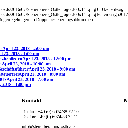
/uploads/2016/07/Steuerbuero_Ostle_logo-300x141.png
0
0
kellerdesign
/uploads/2016/07/Steuerbuero_Ostle_logo-300x141.png
kellerdesign
2017
ängerregelungen im Doppelbesteuerungsabkommen
er
April 23, 2018 - 2:00 pm
il 23, 2018 - 1:00 pm
anzbehörden
April 23, 2018 - 12:00 pm
n
April 23, 2018 - 10:00 am
eschäftsführer
April 23, 2018 - 9:00 am
steuerfrei
April 23, 2018 - 8:00 am
2017
April 23, 2018 - 7:00 am
, 2018 - 1:00 pm
Kontakt
N
Telefon: +49 (0) 6074/88 72 10
Telefax: +49 (0) 6074/88 72 11
info@steuerberatung-ostle.de