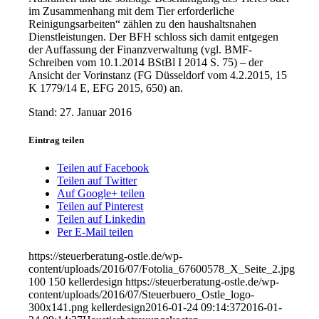
im Zusammenhang mit dem Tier erforderliche
Reinigungsarbeiten“ zählen zu den haushaltsnahen
Dienstleistungen. Der BFH schloss sich damit entgegen
der Auffassung der Finanzverwaltung (vgl. BMF-
Schreiben vom 10.1.2014 BStBl I 2014 S. 75) – der
Ansicht der Vorinstanz (FG Düsseldorf vom 4.2.2015, 15
K 1779/14 E, EFG 2015, 650) an.
Stand: 27. Januar 2016
Eintrag teilen
Teilen auf Facebook
Teilen auf Twitter
Auf Google+ teilen
Teilen auf Pinterest
Teilen auf Linkedin
Per E-Mail teilen
https://steuerberatung-ostle.de/wp-
content/uploads/2016/07/Fotolia_67600578_X_Seite_2.jpg
100
150
kellerdesign
https://steuerberatung-ostle.de/wp-
content/uploads/2016/07/Steuerbuero_Ostle_logo-
300x141.png
kellerdesign
2016-01-24 09:14:37
2016-01-