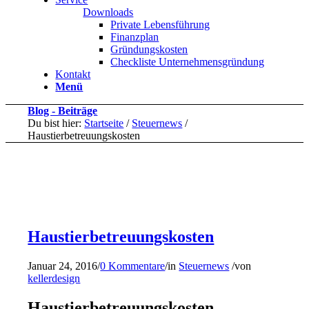
Downloads
Private Lebensführung
Finanzplan
Gründungskosten
Checkliste Unternehmensgründung
Kontakt
Menü
Blog - Beiträge
Du bist hier:
Startseite
/
Steuernews
/
Haustierbetreuungskosten
Haustierbetreuungskosten
Januar 24, 2016
/
0 Kommentare
/
in
Steuernews
/
von
kellerdesign
Haustierbetreuungskosten