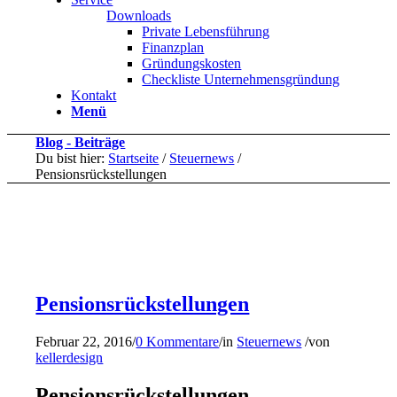
Downloads
Private Lebensführung
Finanzplan
Gründungskosten
Checkliste Unternehmensgründung
Kontakt
Menü
Blog - Beiträge
Du bist hier:
Startseite
/
Steuernews
/
Pensionsrückstellungen
Pensionsrückstellungen
Februar 22, 2016
/
0 Kommentare
/
in
Steuernews
/
von
kellerdesign
Pensionsrückstellungen