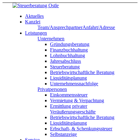
Aktuelles
Kanzlei
Team/Ansprechpartner
Anfahrt/Adresse
Leistungen
Unternehmen
Gründungsberatung
Finanzbuchhaltung
Lohnbuchhaltung
Jahresabschluss
Steuerberatung
Betriebswirtschaftliche Beratung
Liquiditätsplanung
Unternehmensnachfolge
Privatpersonen
Einkommenssteuer
Vermietung & Verpachtung
Ermittlung privater
Veräußerungsgeschäfte
Betriebswirtschaftliche Beratung
Liquiditätsplanung
Erbschaft- & Schenkungssteuer
Selbstanzeige
Service