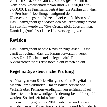
von rund € 16.000,00 auf € 2.865,00 gekürzt und das
Gehalt des Gesellschafters von rund € 12.000,00 auf €
2.000,00. Das Finanzamt vertrat hier die Auffassung, dass
die Pensionsrückstellungen aufgrund der
Überversorgungsgrundsätze teilweise aufzulösen sind.
Das Finanzgericht gab jedoch den Steuerpflichtigen recht.
Im Streitfall wurde die 75%-Grenze nicht überschritten.
Damit lag (zunächst) keine Überversorgung vor.
Revision
Das Finanzgericht hat die Revision zugelassen. Es ist
damit zu rechnen, dass die Finanzverwaltung gegen
dieses Urteil Rechtsmittel einlegen wird. Ein
Aktenzeichen ist bis dato noch nicht veröffentlicht.
Regelmäßige steuerliche Prüfung
Auflösungen von Rückstellungen sind im Regelfall mit
Mehrsteuern verbunden. Daher sollten bestehende
Verträge über Pensionsverpflichtungen regelmäßig auf
einen steuerlich notwendigen Änderungsbedarf überprüft
werden. So sind seit Inkrafttreten des
Steueränderungsgesetzes 2001 eindeutige und präzise
Angaben zu Art, Form, Voraussetzungen und Höhe der in