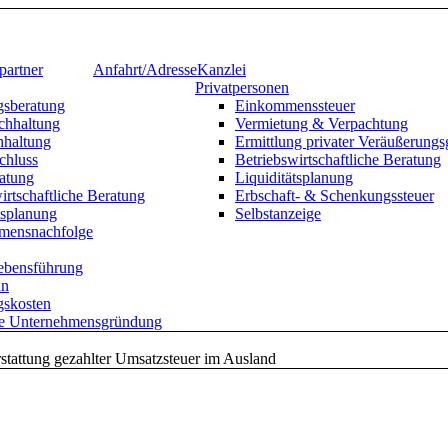
artner
Anfahrt/Adresse
Kanzlei
Privatpersonen
sberatung
Einkommenssteuer
chhaltung
Vermietung & Verpachtung
haltung
Ermittlung privater Veräußerungs
chluss
Betriebswirtschaftliche Beratung
ratung
Liquiditätsplanung
irtschaftliche Beratung
Erbschaft- & Schenkungssteuer
tsplanung
Selbstanzeige
mensnachfolge
Lebensführung
an
skosten
te Unternehmensgründung
stattung gezahlter Umsatzsteuer im Ausland