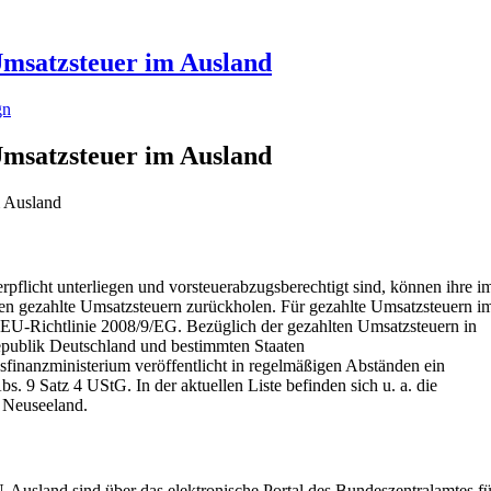
Umsatzsteuer im Ausland
gn
Umsatzsteuer im Ausland
pflicht unterliegen und vorsteuerabzugsberechtigt sind, können ihre i
en gezahlte Umsatzsteuern zurückholen. Für gezahlte Umsatzsteuern i
 EU-Richtlinie 2008/9/EG. Bezüglich der gezahlten Umsatzsteuern in
epublik Deutschland und bestimmten Staaten
finanzministerium veröffentlicht in regelmäßigen Abständen ein
s. 9 Satz 4 UStG. In der aktuellen Liste befinden sich u. a. die
d Neuseeland.
Ausland sind über das elektronische Portal des Bundeszentralamtes fü