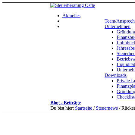
Aktuelles
Team/Ansprechp
Unternehmen
Gründung
Finanzbu
Lohnbuch
Jahresabs
Steuerbe
Betriebsw
Liquiditä
Unterneh
Downloads
Private 
Finanzpl
Gründung
Checklis
Blog - Beiträge
Du bist hier:
Startseite
/
Steuernews
/
Rücker