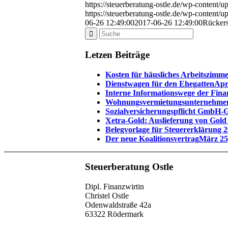
https://steuerberatung-ostle.de/wp-content
https://steuerberatung-ostle.de/wp-content
06-26 12:49:00
2017-06-26 12:49:00
Rückers
Letzen Beiträge
Kosten für häusliches Arbeitszimm
Dienstwagen für den Ehegatten
Apr
Interne Informationswege der Fin
Wohnungsvermietungsunternehme
Sozialversicherungspflicht GmbH-G
Xetra-Gold: Auslieferung von Gold 
Belegvorlage für Steuererklärung 
Der neue Koalitionsvertrag
März 25
Steuerberatung Ostle
Dipl. Finanzwirtin
Christel Ostle
Odenwaldstraße 42a
63322 Rödermark