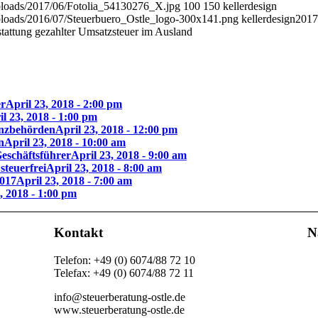
/uploads/2017/06/Fotolia_54130276_X.jpg
100
150
kellerdesign
/uploads/2016/07/Steuerbuero_Ostle_logo-300x141.png
kellerdesign
2017
tattung gezahlter Umsatzsteuer im Ausland
er
April 23, 2018 - 2:00 pm
il 23, 2018 - 1:00 pm
anzbehörden
April 23, 2018 - 12:00 pm
n
April 23, 2018 - 10:00 am
eschäftsführer
April 23, 2018 - 9:00 am
steuerfrei
April 23, 2018 - 8:00 am
2017
April 23, 2018 - 7:00 am
, 2018 - 1:00 pm
Kontakt
N
Telefon: +49 (0) 6074/88 72 10
Telefax: +49 (0) 6074/88 72 11
info@steuerberatung-ostle.de
www.steuerberatung-ostle.de