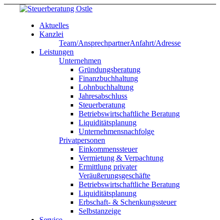
Aktuelles
Kanzlei
Team/Ansprechpartner
Anfahrt/Adresse
Leistungen
Unternehmen
Gründungsberatung
Finanzbuchhaltung
Lohnbuchhaltung
Jahresabschluss
Steuerberatung
Betriebswirtschaftliche Beratung
Liquiditätsplanung
Unternehmensnachfolge
Privatpersonen
Einkommenssteuer
Vermietung & Verpachtung
Ermittlung privater
Veräußerungsgeschäfte
Betriebswirtschaftliche Beratung
Liquiditätsplanung
Erbschaft- & Schenkungssteuer
Selbstanzeige
Service