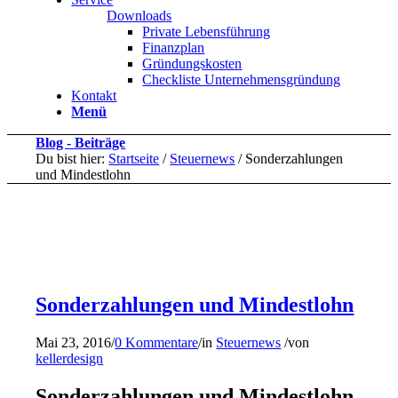
Downloads
Private Lebensführung
Finanzplan
Gründungskosten
Checkliste Unternehmensgründung
Kontakt
Menü
Blog - Beiträge
Du bist hier:
Startseite
/
Steuernews
/
Sonderzahlungen
und Mindestlohn
Sonderzahlungen und Mindestlohn
Mai 23, 2016
/
0 Kommentare
/
in
Steuernews
/
von
kellerdesign
Sonderzahlungen und Mindestlohn