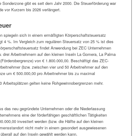
ie Sonderzone gibt es seit dem Jahr 2000. Die Steuerförderung war
e vor Kurzem bis 2026 verlängert.
euer
n spiegeln sich in einem ermäßigten Körperschaftsteuersatz
ägt 4 %. Im Vergleich zum regulären Steuersatz von 25 % ist dies
 Körperschaftsteuersatz findet Anwendung bei ZEC Unternehmen
. drei Arbeitnehmern auf den kleinen Inseln La Gomera, La Palma
 (Förderobergrenze) von € 1.800.000,00. Beschäftigt das ZEC-
eitnehmer (bzw. zwischen vier und 50 Arbeitnehmer auf den
renze um € 500.000,00 pro Arbeitnehmer bis zu maximal
0 Arbeitsplätzen gelten keine Rohgewinnobergrenzen mehr.
ass das neu gegründete Unternehmen oder die Niederlassung
ternehmens eine der förderfähigen geschäftlichen Tätigkeiten
.000,00 investiert werden (bzw. die Hälfte auf den kleinen
ehmensstandort nicht mehr in einem gesondert ausgewiesenen
berall auf den Inseln gewählt werden kann.