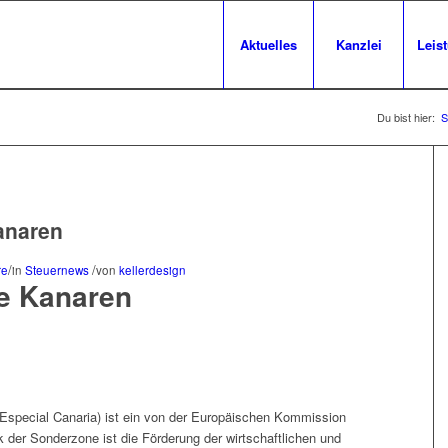
Aktuelles
Kanzlei
Leis
Du bist hier:
S
anaren
/
/
re
in
Steuernews
von
kellerdesign
e Kanaren
special Canaria) ist ein von der Europäischen Kommission
 der Sonderzone ist die Förderung der wirtschaftlichen und