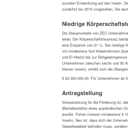
sozialen Entwicklung auf den Inseln. D
zunächst bis 2015 vorgesehen. Sie wurd
Niedrige Körperschaftst
Die Steuervorteile von ZEC Unternehme
wider. Der Körperschaftsteuersatz betr
eine Ersparnis von 21 %. Der niedrige
mit mindestens fünf Arbeitnehmern (bzw
und El Hierro) bis zur Rohgewinngrenze
Unternehmen zwischen sechs und 50 Arb
kleinen Inseln), erhöht sich die Oberg
€ 24.300.000,00. Für Unternehmen ab 5
Antragstellung
Voraussetzung für die Förderung ist, d
(Betriebsstätte) eines ausländischen Un
ausübt. Ferner müssen mindestens € 100
Inseln). Neu ist, dass sich der Untern
Gewerbegebiet befinden muss, sondern ü